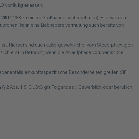
 vorläufig erlassen.
 VIII R 4/83 zu einem Großhandelsunternehmen). Hier werden
zuzuordnen, kann eine Liebhabereivermutung auch bereits von
g ist. Hierbei sind auch außergewöhnliche, vom Steuerpflichtigen
ich erst in Betracht, wenn die Anlaufphase vorüber ist. Sie
egebenenfalls einkunftsspezifische Besonderheiten greifen (BFH
 § 2 Abs. 1 S. 3 UStG gilt Folgendes: »Gewerblich oder beruflich