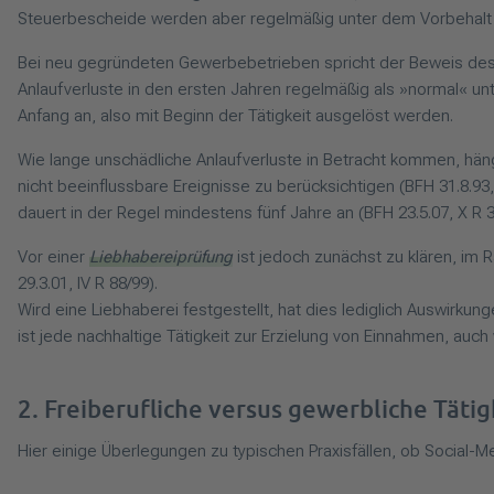
Steuerbescheide werden aber regelmäßig unter dem Vorbehalt de
Bei neu gegründeten Gewerbebetrieben spricht der Beweis des e
Anlaufverluste in den ersten Jahren regelmäßig als »normal« unt
Anfang an, also mit Beginn der Tätigkeit ausgelöst werden.
Wie lange unschädliche Anlaufverluste in Betracht kommen, hängt 
nicht beeinflussbare Ereignisse zu berücksichtigen (BFH 31.8.93
dauert in der Regel mindestens fünf Jahre an (BFH 23.5.07, X R 3
Vor einer
Liebhabereiprüfung
ist jedoch zunächst zu klären, im 
29.3.01, IV R 88/99).
Wird eine Liebhaberei festgestellt, hat dies lediglich Auswirkun
ist jede nachhaltige Tätigkeit zur Erzielung von Einnahmen, auch
2. Freiberufliche versus gewerbliche Täti
Hier einige Überlegungen zu typischen Praxisfällen, ob Social-Med