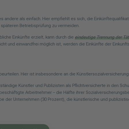
es andere als einfach. Hier empfiehlt es sich, die Einkünftequalifi
 späteren Betriebsprüfung zu vermeiden.
liche Einkünfte erzielt, kann durch die
eindeutige Trennung der Tät
eicht und einwandfrei möglich ist, werden die Einkünfte der Einkunft
u beurteilen. Hier ist insbesondere an die Künstlersozialversicherun
tändige Künstler und Publizisten als Pflichtversicherte in den Sc
eschäftigte Arbeitnehmer – die Hälfte ihrer Sozialversicherungsbei
e der Unternehmen (30 Prozent), die künstlerische und publizisti