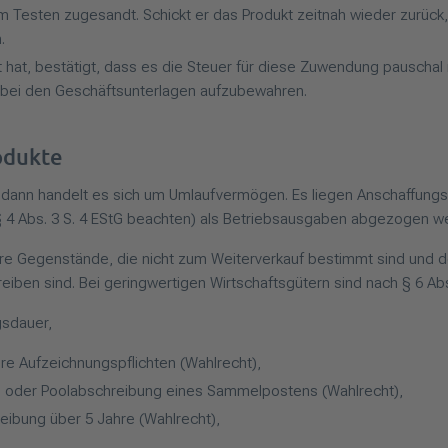
um Testen zugesandt. Schickt er das Produkt zeitnah wieder zurück
.
hat, bestätigt, dass es die Steuer für diese Zuwendung pauschal
 bei den Geschäftsunterlagen aufzubewahren.
odukte
dann handelt es sich um Umlaufvermögen. Es liegen Anschaffungsk
4 Abs. 3 S. 4 EStG beachten) als Betriebsausgaben abgezogen we
e Gegenstände, die nicht zum Weiterverkauf bestimmt sind und d
iben sind. Bei geringwertigen Wirtschaftsgütern sind nach § 6 Ab
gsdauer,
e Aufzeichnungspflichten (Wahlrecht),
ug oder Poolabschreibung eines Sammelpostens (Wahlrecht),
eibung über 5 Jahre (Wahlrecht),