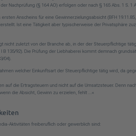
r Nachprüfung (§ 164 AO) erfolgen oder nach § 165 Abs. 1 S. 1 AO
rsten Anscheins für eine Gewinnerzielungsabsicht (BFH 19.11.85,
erstellt. Ist eine Tätigkeit aber typischerweise der Privatsphäre 
nicht zuletzt von der Branche ab, in der der Steuerpflichtige täti
, I B 135/92). Die Prüfung der Liebhaberei kommt demnach grundsätzl
3/04).
Rahmen welcher Einkunftsart der Steuerpflichtige tätig wird, da g
gen auf die Ertragsteuern und nicht auf die Umsatzsteuer. Denn nach
 wenn die Absicht, Gewinn zu erzielen, fehlt …«
gkeiten
ia-Aktivitäten freiberuflich oder gewerblich sind: