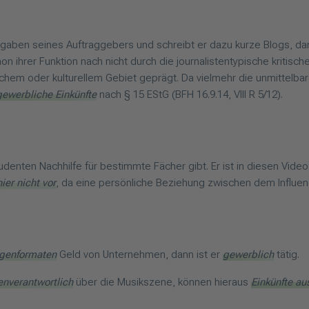
gaben seines Auftraggebers und schreibt er dazu kurze Blogs, dann 
 schon ihrer Funktion nach nicht durch die journalistentypische kri
tlichem oder kulturellem Gebiet geprägt. Da vielmehr die unmitte
ewerbliche Einkünfte
nach § 15 EStG (BFH 16.9.14, VIII R 5/12).
Studenten Nachhilfe für bestimmte Fächer gibt. Er ist in diesen Vid
ier nicht vor
, da eine persönliche Beziehung zwischen dem Influenc
igenformaten
Geld von Unternehmen, dann ist er
gewerblich
tätig.
enverantwortlich
über die Musikszene, können hieraus
Einkünfte aus