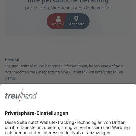
per Telefon, Videochat oder direkt vor Ort
Kontakt
Standorte
Presse
Sie sind Journalist und benötigen Informationen, haben eine Anfrage
oder möchten die Einschätzung eines Experten? Wir unterstützen Sie
gerne.
Zum Pressebereich
Innotax
Sie haben ein gewerbliches Unternehmen, einen land- und
forstwirtschaftlichen Betrieb oder kommen aus dem Handwerk und
suchen einen Steuerberater? Bei der Innotax bieten wir Ihnen individuelle
Beratung für jede Lebensphase.
Die Innotax kennenlernen