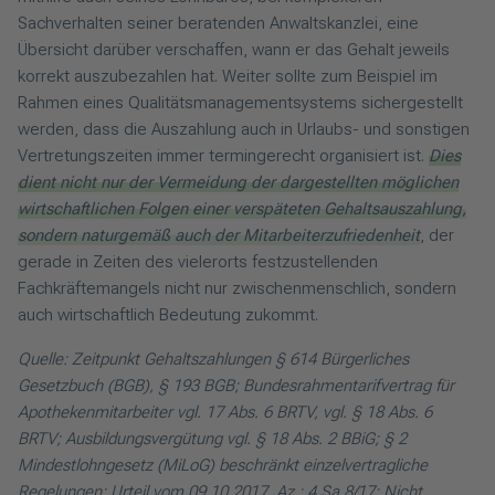
Sachverhalten seiner beratenden Anwaltskanzlei, eine
Übersicht darüber verschaffen, wann er das Gehalt jeweils
korrekt auszubezahlen hat. Weiter sollte zum Beispiel im
Rahmen eines Qualitätsmanagementsystems sichergestellt
werden, dass die Auszahlung auch in Urlaubs- und sonstigen
Vertretungszeiten immer termingerecht organisiert ist.
Dies
dient nicht nur der Vermeidung der dargestellten möglichen
wirtschaftlichen Folgen einer verspäteten Gehaltsauszahlung,
sondern naturgemäß auch der Mitarbeiterzufriedenheit
, der
gerade in Zeiten des vielerorts festzustellenden
Fachkräftemangels nicht nur zwischenmenschlich, sondern
auch wirtschaftlich Bedeutung zukommt.
Quelle: Zeitpunkt Gehaltszahlungen § 614 Bürgerliches
Gesetzbuch (BGB), § 193 BGB; Bundesrahmentarifvertrag für
Apothekenmitarbeiter vgl. 17 Abs. 6 BRTV, vgl. § 18 Abs. 6
BRTV; Ausbildungsvergütung vgl. § 18 Abs. 2 BBiG; § 2
Mindestlohngesetz (MiLoG) beschränkt einzelvertragliche
Regelungen; Urteil vom 09.10.2017, Az.: 4 Sa 8/17; Nicht