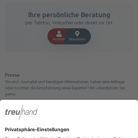
Ihre persönliche Beratung
per Telefon, Videochat oder direkt vor Ort
Kontakt
Standorte
Presse
Sie sind Journalist und benötigen Informationen, haben eine Anfrage
oder möchten die Einschätzung eines Experten? Wir unterstützen Sie
gerne.
Zum Pressebereich
Innotax
Sie haben ein gewerbliches Unternehmen, einen land- und
forstwirtschaftlichen Betrieb oder kommen aus dem Handwerk und
suchen einen Steuerberater? Bei der Innotax bieten wir Ihnen individuelle