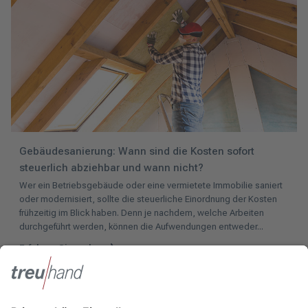
Gebäudesanierung: Wann sind die Kosten sofort
steuerlich abziehbar und wann nicht?
Wer ein Betriebsgebäude oder eine vermietete Immobilie saniert
oder modernisiert, sollte die steuerliche Einordnung der Kosten
frühzeitig im Blick haben. Denn je nachdem, welche Arbeiten
durchgeführt werden, können die Aufwendungen entweder...
Erfahren Sie mehr