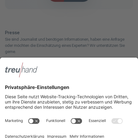
Presse
Sie sind Journalist und benötigen Informationen, haben eine Anfrage
oder möchten die Einschätzung eines Experten? Wir unterstützen Sie
gerne.
Zum Pressebereich
Innotax
Sie haben ein gewerbliches Unternehmen, einen land- und
forstwirtschaftlichen Betrieb oder kommen aus dem Handwerk und
suchen einen Steuerberater? Bei der Innotax bieten wir Ihnen individuelle
Beratung für jede Lebensphase.
Die Innotax kennenlernen
Social Media
Sie möchten noch mehr über Treuhand Hannover erfahren? Dann folgen
Sie uns einfach auf unseren Social-Media-Kanälen.