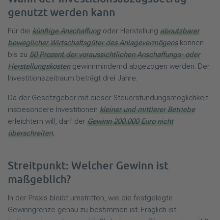
genutzt werden kann
Für die
künftige Anschaffung
oder Herstellung
abnutzbarer
beweglicher Wirtschaftsgüter des Anlagevermögens
können
bis zu
50 Prozent der voraussichtlichen Anschaffungs- oder
Herstellungskosten
gewinnmindernd abgezogen werden. Der
Investitionszeitraum beträgt drei Jahre.
Da der Gesetzgeber mit dieser Steuerstundungsmöglichkeit
insbesondere Investitionen
kleiner und mittlerer Betriebe
erleichtern will, darf der
Gewinn 200.000 Euro nicht
überschreiten.
Streitpunkt: Welcher Gewinn ist
maßgeblich?
In der Praxis bleibt umstritten, wie die festgelegte
Gewinngrenze genau zu bestimmen ist. Fraglich ist