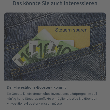
Das könnte Sie auch interessieren
Der »Investitions-Booster« kommt
Ein Gesetz für ein steuerliches Investitionssofortprogramm soll
künftig hohe Steuerspareffekte ermöglichen. Was Sie über den
»Investitions-Booster« wissen müssen.