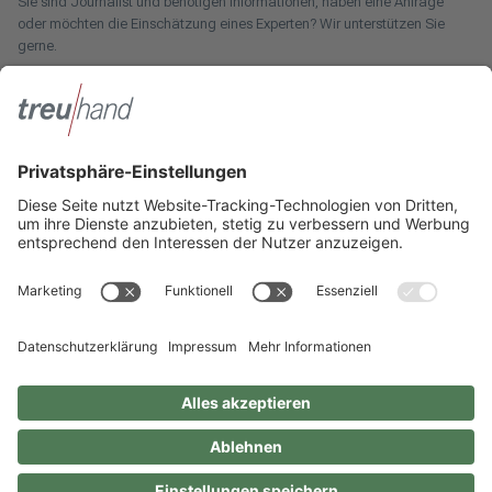
Sie sind Journalist und benötigen Informationen, haben eine Anfrage
oder möchten die Einschätzung eines Experten? Wir unterstützen Sie
gerne.
Zum Pressebereich
Innotax
Sie haben ein gewerbliches Unternehmen, einen land- und
forstwirtschaftlichen Betrieb oder kommen aus dem Handwerk und
suchen einen Steuerberater? Bei der Innotax bieten wir Ihnen individuelle
Beratung für jede Lebensphase.
Die Innotax kennenlernen
Social Media
Sie möchten noch mehr über Treuhand Hannover erfahren? Dann folgen
Sie uns einfach auf unseren Social-Media-Kanälen.
Impressum
Datenschutzhinweise
Geschlechterneutrale Sprache