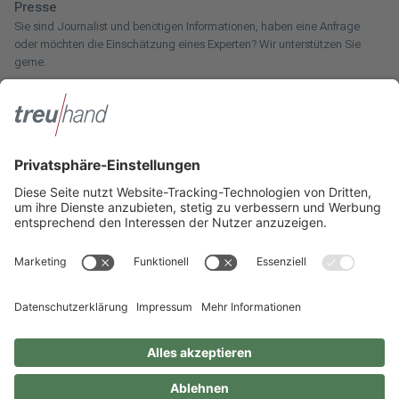
Presse
Sie sind Journalist und benötigen Informationen, haben eine Anfrage
oder möchten die Einschätzung eines Experten? Wir unterstützen Sie
gerne.
Zum Pressebereich
Innotax
Sie haben ein gewerbliches Unternehmen, einen land- und
forstwirtschaftlichen Betrieb oder kommen aus dem Handwerk und
suchen einen Steuerberater? Bei der Innotax bieten wir Ihnen individuelle
Beratung für jede Lebensphase.
Die Innotax kennenlernen
Social Media
Sie möchten noch mehr über Treuhand Hannover erfahren? Dann folgen
Sie uns einfach auf unseren Social-Media-Kanälen.
Impressum
Datenschutzhinweise
Geschlechterneutrale Sprache