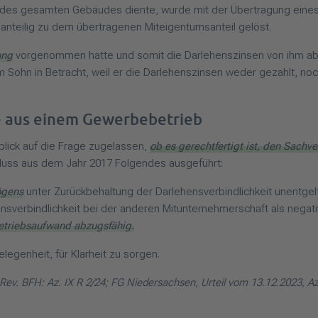
des gesamten Gebäudes diente, wurde mit der Übertragung eines
teilig zu dem übertragenen Miteigentumsanteil gelöst.
ung
vorgenommen hatte und somit die Darlehenszinsen von ihm ab
 Sohn in Betracht, weil er die Darlehenszinsen weder gezahlt, noc
te aus einem Gewerbebetrieb
blick auf die Frage zugelassen,
ob es gerechtfertigt ist, den Sachv
hluss aus dem Jahr 2017 Folgendes ausgeführt:
ögens
unter Zurückbehaltung der Darlehensverbindlichkeit unentge
nsverbindlichkeit bei der anderen Mitunternehmerschaft als negat
betriebsaufwand abzugsfähig.
egenheit, für Klarheit zu sorgen.
Rev. BFH: Az. IX R 2/24; FG Niedersachsen, Urteil vom 13.12.2023, Az