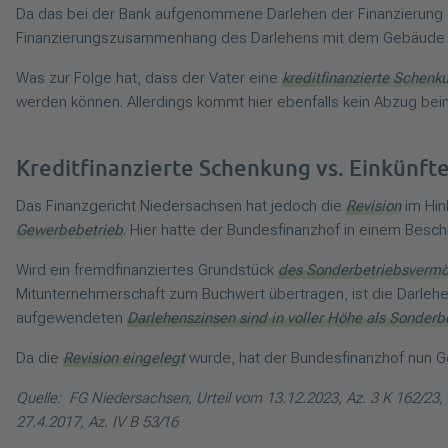
Da das bei der Bank aufgenommene Darlehen der Finanzierung 
Finanzierungszusammenhang des Darlehens mit dem Gebäude an
Was zur Folge hat, dass der Vater eine
kreditfinanzierte Schenk
werden können. Allerdings kommt hier ebenfalls kein Abzug beim
Kreditfinanzierte Schenkung vs. Einkünf
Das Finanzgericht Niedersachsen hat jedoch die
Revision
im Hin
Gewerbebetrieb
. Hier hatte der Bundesfinanzhof in einem Besc
Wird ein fremdfinanziertes Grundstück
des Sonderbetriebsverm
Mitunternehmerschaft zum Buchwert übertragen, ist die Darlehe
aufgewendeten
Darlehenszinsen sind in voller Höhe als Sonder
Da die
Revision eingelegt
wurde, hat der Bundesfinanzhof nun Gel
Quelle: FG Niedersachsen, Urteil vom 13.12.2023, Az. 3 K 162/23, 
27.4.2017, Az. IV B 53/16