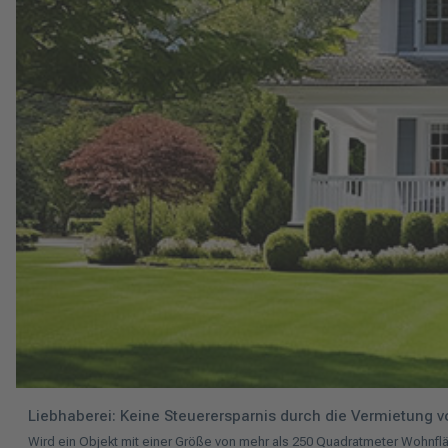
Liebhaberei: Keine Steuerersparnis durch die Vermietung 
Wird ein Objekt mit einer Größe von mehr als 250 Quadratmeter Wohnflä