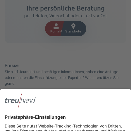
Ihre persönliche Beratung
per Telefon, Videochat oder direkt vor Ort
Kontakt
Standorte
Presse
Sie sind Journalist und benötigen Informationen, haben eine Anfrage
oder möchten die Einschätzung eines Experten? Wir unterstützen Sie
gerne.
Zum Pressebereich
Innotax
Sie haben ein gewerbliches Unternehmen, einen land- und
forstwirtschaftlichen Betrieb oder kommen aus dem Handwerk und
suchen einen Steuerberater? Bei der Innotax bieten wir Ihnen individuelle
Beratung für jede Lebensphase.