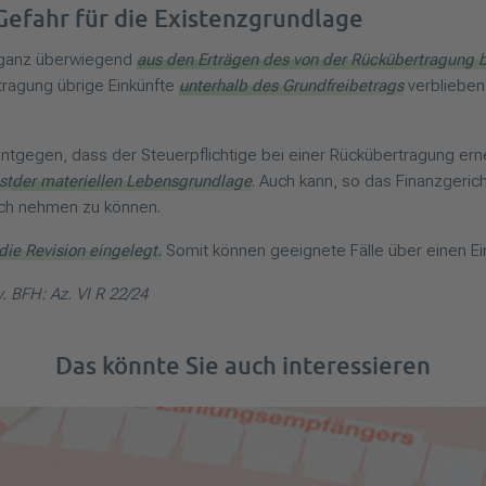
Gefahr für die Existenzgrundlage
e ganz überwiegend
aus den Erträgen des von der Rückübertragung be
ragung übrige Einkünfte
unterhalb des Grundfreibetrags
verblieben
entgegen, dass der Steuerpflichtige bei einer Rückübertragung er
st
der materiellen Lebensgrundlage
. Auch kann, so das Finanzgeri
ch nehmen zu können.
ie Revision eingelegt.
Somit können geeignete Fälle über einen Ei
. BFH: Az. VI R 22/24
Das könnte Sie auch interessieren