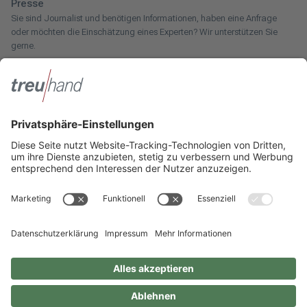
Presse
Sie sind Journalist und benötigen Informationen, haben eine Anfrage
oder möchten die Einschätzung eines Experten? Wir unterstützen Sie
gerne.
Zum Pressebereich
Innotax
Sie haben ein gewerbliches Unternehmen, einen land- und
forstwirtschaftlichen Betrieb oder kommen aus dem Handwerk und
suchen einen Steuerberater? Bei der Innotax bieten wir Ihnen individuelle
Beratung für jede Lebensphase.
Die Innotax kennenlernen
Social Media
Sie möchten noch mehr über Treuhand Hannover erfahren? Dann folgen
Sie uns einfach auf unseren Social-Media-Kanälen.
Impressum
Datenschutzhinweise
Geschlechterneutrale Sprache