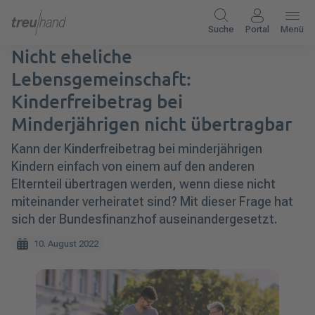
Suche
Portal
Menü
Nicht eheliche
Lebensgemeinschaft:
Kinderfreibetrag bei
Minderjährigen nicht übertragbar
Kann der Kinderfreibetrag bei minderjährigen
Kindern einfach von einem auf den anderen
Elternteil übertragen werden, wenn diese nicht
miteinander verheiratet sind? Mit dieser Frage hat
sich der Bundesfinanzhof auseinandergesetzt.
10. August 2022