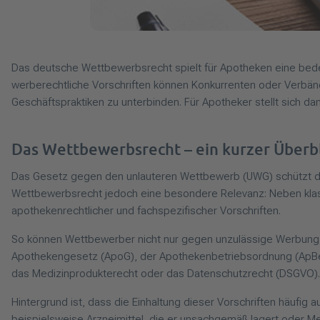
Das deutsche Wettbewerbsrecht spielt für Apotheken eine bedeu
werberechtliche Vorschriften können Konkurrenten oder Verbänd
Geschäftspraktiken zu unterbinden. Für Apotheker stellt sich dan
Das Wettbewerbsrecht – ein kurzer Überb
Das Gesetz gegen den unlauteren Wettbewerb (UWG) schützt de
Wettbewerbsrecht jedoch eine besondere Relevanz: Neben klass
apothekenrechtlicher und fachspezifischer Vorschriften.
So können Wettbewerber nicht nur gegen unzulässige Werbung
Apothekengesetz (ApoG), der Apothekenbetriebsordnung (ApBet
das Medizinprodukterecht oder das Datenschutzrecht (DSGVO).
Hintergrund ist, dass die Einhaltung dieser Vorschriften häufi
beispielsweise Arzneimittel, die er unsachgemäß lagert oder M