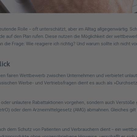
tende Rolle – oft unterschätzt, aber im Alltag allgegenwärtig. 
e auf den Plan rufen. Diese nutzen die Möglichkeit der wettbewe
n die Frage: Wie reagiere ich richtig? Und warum sollte ich nicht 
lick
n fairen Wettbewerb zwischen Unternehmen und verbietet unlaute
ischen Werbe- und Vertriebsfragen dient es auch als »Durchsetzun
 oder unlautere Rabattaktionen vorgehen, sondern auch Verstöß
rO) oder dem Arzneimittelgesetz (AMG) abmahnen. Gleiches gilt 
g auch dem Schutz von Patienten und Verbrauchern dient – ein wettb
edizinprodukte ohne vorgeschriebene Hinweise, verschafft er sich