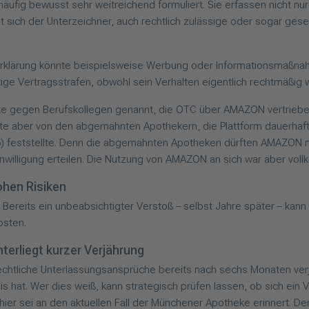
häufig bewusst sehr weitreichend formuliert. Sie erfassen nicht n
et sich der Unterzeichner, auch rechtlich zulässige oder sogar ge
Erklärung könnte beispielsweise Werbung oder Informationsmaßnah
ünftige Vertragsstrafen, obwohl sein Verhalten eigentlich rechtmäßig 
heke gegen Berufskollegen genannt, die OTC über AMAZON vertrieb
te aber von den abgemahnten Apothekern, die Plattform dauerhaft 
5) feststellte. Denn die abgemahnten Apotheken dürften AMAZON nu
willigung erteilen. Die Nutzung von AMAZON an sich war aber vol
ohen Risiken
Bereits ein unbeabsichtigter Verstoß – selbst Jahre später – kann 
osten.
erliegt kurzer Verjährung
echtliche Unterlassungsansprüche bereits nach sechs Monaten ver
s hat. Wer dies weiß, kann strategisch prüfen lassen, ob sich e
h hier sei an den aktuellen Fall der Münchener Apotheke erinnert