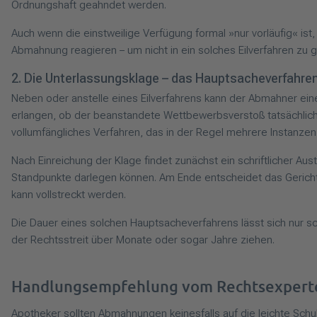
Ordnungshaft geahndet werden.
Auch wenn die einstweilige Verfügung formal »nur vorläufig« ist,
Abmahnung reagieren – um nicht in ein solches Eilverfahren zu g
2. Die Unterlassungsklage – das Hauptsacheverfahre
Neben oder anstelle eines Eilverfahrens kann der Abmahner eine
erlangen, ob der beanstandete Wettbewerbsverstoß tatsächlich 
vollumfängliches Verfahren, das in der Regel mehrere Instanzen
Nach Einreichung der Klage findet zunächst ein schriftlicher Au
Standpunkte darlegen können. Am Ende entscheidet das Gericht du
kann vollstreckt werden.
Die Dauer eines solchen Hauptsacheverfahrens lässt sich nur s
der Rechtsstreit über Monate oder sogar Jahre ziehen.
Handlungsempfehlung vom Rechtsexpert
Apotheker sollten Abmahnungen keinesfalls auf die leichte Schu