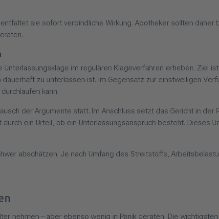
 entfaltet sie sofort verbindliche Wirkung. Apotheker sollten daher 
eraten.
n
 Unterlassungsklage im regulären Klageverfahren erheben. Ziel ist
dauerhaft zu unterlassen ist. Im Gegensatz zur einstweiligen Ver
 durchlaufen kann.
stausch der Argumente statt. Im Anschluss setzt das Gericht in der
rch ein Urteil, ob ein Unterlassungsanspruch besteht. Dieses Urtei
chwer abschätzen. Je nach Umfang des Streitstoffs, Arbeitsbelast
en
lter nehmen – aber ebenso wenig in Panik geraten. Die wichtigsten