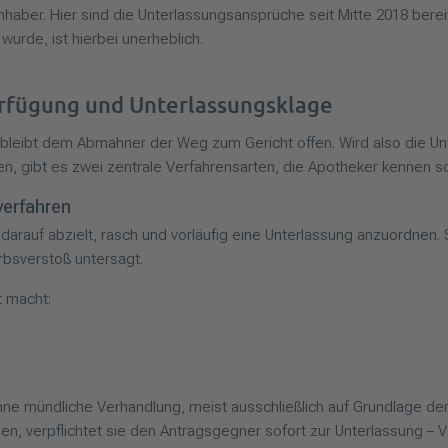
aber. Hier sind die Unterlassungsansprüche seit Mitte 2018 bereit
urde, ist hierbei unerheblich.
erfügung und Unterlassungsklage
bleibt dem Abmahner der Weg zum Gericht offen. Wird also die Unte
, gibt es zwei zentrale Verfahrensarten, die Apotheker kennen so
verfahren
as darauf abzielt, rasch und vorläufig eine Unterlassung anzuordnen
rbsverstoß untersagt.
t macht:
e mündliche Verhandlung, meist ausschließlich auf Grundlage der e
n, verpflichtet sie den Antragsgegner sofort zur Unterlassung – 