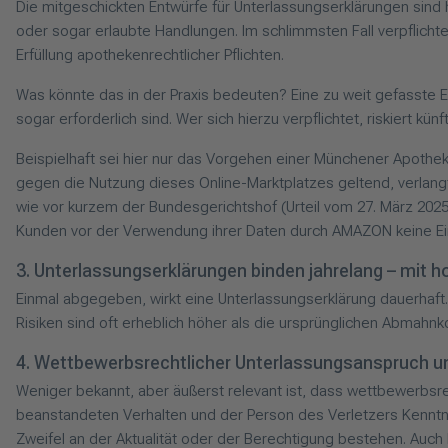
Die mitgeschickten Entwürfe für Unterlassungserklärungen sind 
oder sogar erlaubte Handlungen. Im schlimmsten Fall verpflicht
Erfüllung apothekenrechtlicher Pflichten.
Was könnte das in der Praxis bedeuten? Eine zu weit gefasste 
sogar erforderlich sind. Wer sich hierzu verpflichtet, riskiert k
Beispielhaft sei hier nur das Vorgehen einer Münchener Apot
gegen die Nutzung dieses Online-Marktplatzes geltend, verlang
wie vor kurzem der Bundesgerichtshof (Urteil vom 27. März 202
Kunden vor der Verwendung ihrer Daten durch AMAZON keine Ein
3. Unterlassungserklärungen binden jahrelang – mit h
Einmal abgegeben, wirkt eine Unterlassungserklärung dauerhaft. 
Risiken sind oft erheblich höher als die ursprünglichen Abmahnk
4. Wettbewerbsrechtlicher Unterlassungsanspruch unt
Weniger bekannt, aber äußerst relevant ist, dass wettbewerbsr
beanstandeten Verhalten und der Person des Verletzers Kenntni
Zweifel an der Aktualität oder der Berechtigung bestehen. Auc