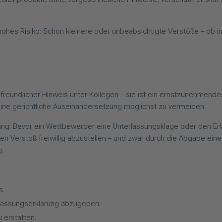
ohes Risiko: Schon kleinere oder unbeabsichtigte Verstöße – ob i
eundlicher Hinweis unter Kollegen – sie ist ein ernstzunehmendes r
ine gerichtliche Auseinandersetzung möglichst zu vermeiden.
ng: Bevor ein Wettbewerber eine Unterlassungsklage oder den Erlas
 Verstoß freiwillig abzustellen – und zwar durch die Abgabe ein
g.
s.
erlassungserklärung abzugeben.
 erstatten.