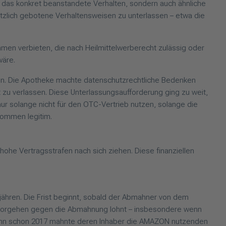
ur das konkret beanstandete Verhalten, sondern auch ähnliche
setzlich gebotene Verhaltensweisen zu unterlassen – etwa die
men verbieten, die nach Heilmittelwerberecht zulässig oder
wäre.
en. Die Apotheke machte datenschutzrechtliche Bedenken
zu verlassen. Diese Unterlassungsaufforderung ging zu weit,
r solange nicht für den OTC-Vertrieb nutzen, solange die
lkommen legitim.
hohe Vertragsstrafen nach sich ziehen. Diese finanziellen
jähren. Die Frist beginnt, sobald der Abmahner von dem
in Vorgehen gegen die Abmahnung lohnt – insbesondere wenn
. Denn schon 2017 mahnte deren Inhaber die AMAZON nutzenden