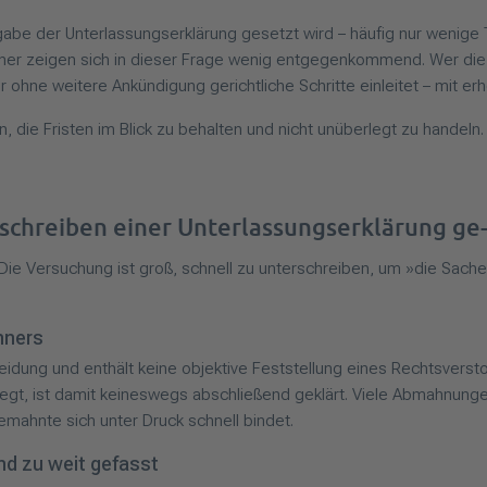
bgabe der Unterlassungserklärung gesetzt wird – häufig nur wenige 
bmahner zeigen sich in dieser Frage wenig entgegenkommend. Wer die
r ohne weitere Ankündigung gerichtliche Schritte einleitet – mit er
 die Fristen im Blick zu behalten und nicht unüberlegt zu handeln
chreiben einer Unterlassungserklärung ge-f
Die Versuchung ist groß, schnell zu unterschreiben, um »die Sach
hners
eidung und enthält keine objektive Feststellung eines Rechtsversto
egt, ist damit keineswegs abschließend geklärt. Viele Abmahnunge
mahnte sich unter Druck schnell bindet.
nd zu weit gefasst