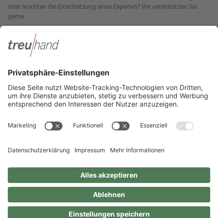
oder möchten die Einschätzung eines Experten? Wir unterstützen Sie
gerne.
Zum Pressebereich
Innotax
Sie haben ein gewerbliches Unternehmen, einen land- und
forstwirtschaftlichen Betrieb oder kommen aus dem Handwerk und
suchen einen Steuerberater? Bei der Innotax bieten wir Ihnen individuelle
Beratung für jede Lebensphase.
Die Innotax kennenlernen
Social Media
Sie möchten noch mehr über Treuhand Hannover erfahren? Dann folgen
Sie uns einfach auf unseren Social-Media-Kanälen.
Impressum
Datenschutzhinweise
Geschlechterneutrale Sprache
© 2026 Treuhand Hannover Steuerberatung und Wirtschaftsberatung für