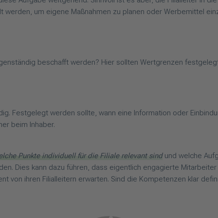
diese Aufgabe weitgehend. Sinnvoll ist es aber, die Filialleiter in d
tellt werden, um eigene Maßnahmen zu planen oder Werbemittel ein
igenständig beschafft werden? Hier sollten Wertgrenzen festgeleg
dig. Festgelegt werden sollte, wann eine Information oder Einbindu
mer beim Inhaber.
welche Punkte individuell für die Filiale relevant sind
und welche Aufg
en. Dies kann dazu führen, dass eigentlich engagierte Mitarbeiter 
von ihren Filialleitern erwarten. Sind die Kompetenzen klar defin