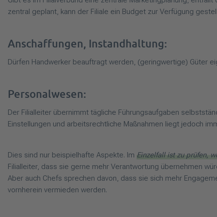
Gibt es im Filialverbund eine zentrale Marketingplanung, entfällt 
zentral geplant, kann der Filiale ein Budget zur Verfügung ges
Anschaffungen, Instandhaltung:
Dürfen Handwerker beauftragt werden, (geringwertige) Güter e
Personalwesen:
Der Filialleiter übernimmt tägliche Führungsaufgaben selbststän
Einstellungen und arbeitsrechtliche Maßnahmen liegt jedoch im
Dies sind nur beispielhafte Aspekte. Im
Einzelfall ist zu prüfen, 
Filialleiter, dass sie gerne mehr Verantwortung übernehmen würd
Aber auch Chefs sprechen davon, dass sie sich mehr Engagement 
vornherein vermieden werden.