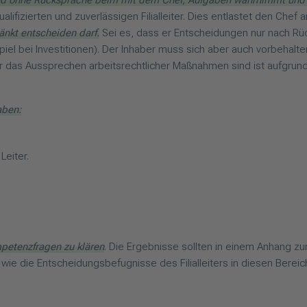
ne und ohne Rücksprache beim mit dem Chef, Aufgaben wahrnimmt und 
fizierten und zuverlässigen Filialleiter. Dies entlastet den Chef a
ränkt entscheiden darf.
Sei es, dass er Entscheidungen nur nach Rü
piel bei Investitionen). Der Inhaber muss sich aber auch vorbehal
oder das Aussprechen arbeitsrechtlicher Maßnahmen sind ist aufgr
aben:
Leiter.
ompetenzfragen zu klären
. Die Ergebnisse sollten in einem Anhang zum 
e die Entscheidungsbefugnisse des Filialleiters in diesen Bereich