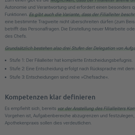
Zum einen gibt es die
Möglichkeit, dass der Filialleiter allei
Autonomie und Verantwortung und erfordert einen besonders quali
Funktionen.
Es gibt auch die Variante, dass der Filialleiter besch
eine bestimmte Tragweite nicht überschreiten dürfen (zum Beis
betrifft das Personalfragen. Die Einstellung neuer Mitarbeite 
des Chefs.
Grundsätzlich bestehen also drei Stufen der Delegation von Aufg
Stufe 1: Der Filialleiter hat komplette Entscheidungsbefugnis.
Stufe 2: Eine Entscheidung erfolgt nach Rücksprache mit dem 
Stufe 3: Entscheidungen sind reine »Chefsache«.
Kompetenzen klar definieren
Es empfiehlt sich, bereits
vor der Anstellung des Filialleiters K
Vorgehen ist, Aufgabenbereiche abzugrenzen und festzulegen, wi
Apothekenpraxis sollen dies verdeutlichen.