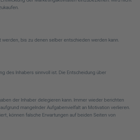
ie Entwicklung der Marketingaktivitäten einzubeziehen. Wird nicht
zukaufen.
t werden, bis zu denen selber entschieden werden kann.
ng des Inhabers sinnvoll ist. Die Entscheidung über
aben der Inhaber delegieren kann. Immer wieder berichten
aufgrund mangelnder Aufgabenvielfalt an Motivation verlieren.
iert, können falsche Erwartungen auf beiden Seiten von