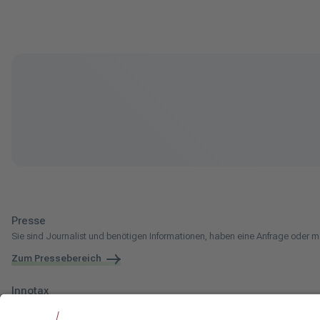
Presse
Sie sind Journalist und benötigen Informationen, haben eine Anfrage oder m
Zum Pressebereich
Innotax
Sie haben ein gewerbliches Unternehmen, einen land- und forstwirtschaftli