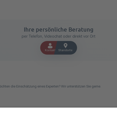
Ihre persönliche Beratung
per Telefon, Videochat oder direkt vor Ort
Kontakt
Standorte
öchten die Einschätzung eines Experten? Wir unterstützen Sie gerne.
chen Betrieb oder kommen aus dem Handwerk und suchen einen Steuerberater? Be