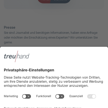
Presse
Sie sind Journalist und benötigen Informationen, haben eine Anfrage
oder möchten die Einschätzung eines Experten? Wir unterstützen Sie
gerne.
Zum Pressebereich
Innotax
Sie haben ein gewerbliches Unternehmen, einen land- und
forstwirtschaftlichen Betrieb oder kommen aus dem Handwerk und
suchen einen Steuerberater? Bei der Innotax bieten wir Ihnen individuelle
Beratung für jede Lebensphase.
Die Innotax kennenlernen
Social Media
Sie möchten noch mehr über Treuhand Hannover erfahren? Dann folgen