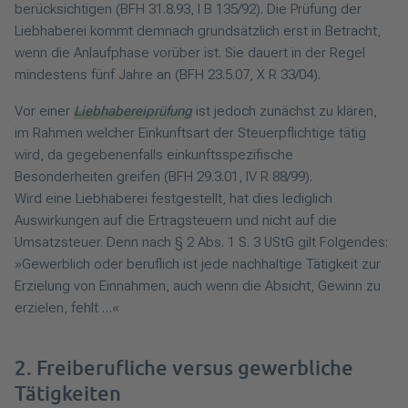
berücksichtigen (BFH 31.8.93, I B 135/92). Die Prüfung der
Liebhaberei kommt demnach grundsätzlich erst in Betracht,
wenn die Anlaufphase vorüber ist. Sie dauert in der Regel
mindestens fünf Jahre an (BFH 23.5.07, X R 33/04).
Vor einer
Liebhabereiprüfung
ist jedoch zunächst zu klären,
im Rahmen welcher Einkunftsart der Steuerpflichtige tätig
wird, da gegebenenfalls einkunftsspezifische
Besonderheiten greifen (BFH 29.3.01, IV R 88/99).
Wird eine Liebhaberei festgestellt, hat dies lediglich
Auswirkungen auf die Ertragsteuern und nicht auf die
Umsatzsteuer. Denn nach § 2 Abs. 1 S. 3 UStG gilt Folgendes:
»Gewerblich oder beruflich ist jede nachhaltige Tätigkeit zur
Erzielung von Einnahmen, auch wenn die Absicht, Gewinn zu
erzielen, fehlt …«
2. Freiberufliche versus gewerbliche
Tätigkeiten