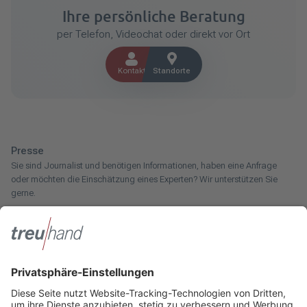
Ihre persönliche Beratung
per Telefon, Videochat oder direkt vor Ort
Kontakt
Standorte
Presse
Sie sind Journalist und benötigen Informationen, haben eine Anfrage
oder möchten die Einschätzung eines Experten? Wir unterstützen Sie
gerne.
Zum Pressebereich
Innotax
Sie haben ein gewerbliches Unternehmen, einen land- und
forstwirtschaftlichen Betrieb oder kommen aus dem Handwerk und
suchen einen Steuerberater? Bei der Innotax bieten wir Ihnen individuelle
Beratung für jede Lebensphase.