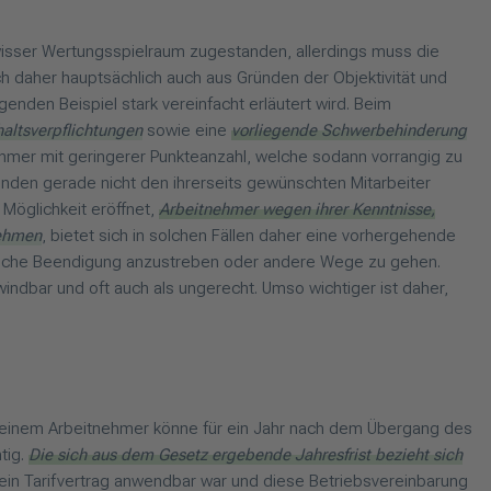
isser Wertungsspielraum zugestanden, allerdings muss die
ch daher hauptsächlich auch aus Gründen der Objektivität und
genden Beispiel stark vereinfacht erläutert wird. Beim
haltsverpflichtungen
sowie eine
vorliegende Schwerbehinderung
hmer mit geringerer Punkteanzahl, welche sodann vorrangig zu
enden gerade nicht den ihrerseits gewünschten Mitarbeiter
Möglichkeit eröffnet,
Arbeitnehmer wegen ihrer Kenntnisse,
nehmen
, bietet sich in solchen Fällen daher eine vorhergehende
hmliche Beendigung anzustreben oder andere Wege zu gehen.
dbar und oft auch als ungerecht. Umso wichtiger ist daher,
, einem Arbeitnehmer könne für ein Jahr nach dem Übergang des
tig.
Die sich aus dem Gesetz ergebende Jahresfrist bezieht sich
ein Tarifvertrag anwendbar war und diese Betriebsvereinbarung