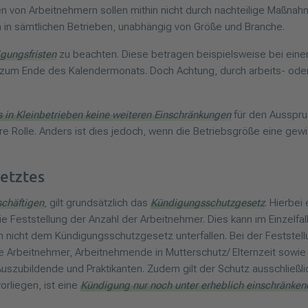
n von Arbeitnehmern sollen mithin nicht durch nachteilige Maßna
 in sämtlichen Betrieben, unabhängig von Größe und Branche.
gungsfristen
zu beachten. Diese betragen beispielsweise bei eine
 zum Ende des Kalendermonats. Doch Achtung, durch arbeits- oder 
s in Kleinbetrieben keine weiteren Einschränkungen
für den Ausspru
 Rolle. Anders ist dies jedoch, wenn die Betriebsgröße eine gewi
etztes
schäftigen
, gilt grundsätzlich das
Kündigungsschutzgesetz
. Hierbei
ie Feststellung der Anzahl der Arbeitnehmer. Dies kann im Einzelfal
h nicht dem Kündigungsschutzgesetz unterfallen. Bei der Feststell
e Arbeitnehmer, Arbeitnehmende in Mutterschutz/ Elternzeit sowie 
 Auszubildende und Praktikanten. Zudem gilt der Schutz ausschließl
rliegen, ist eine
Kündigung nur noch unter erheblich einschränke