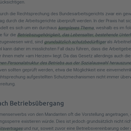
cksichtigen.
durch die Rechtsprechung des Bundesarbeitsgerichts zwar ein gew
g durch die Arbeitsgerichte überprüft werden. In der Praxis hat si
delt es sich um ein durchaus
komplexes Thema
, weshalb es im fol
e für die
Betriebszugehörigkeit, das Lebensalter, bestehende Unter
zugewiesen wird, sind
grundsätzlich schutzbedürftiger
als Arbeitne
 kann daher im misslichsten Fall dazu führen, dass die Arbeitgeb
 ihnen mehr »am Herzen« liegt. Da das Gesetz allerdings auch die 
nen Personalstruktur des Betriebs aus der Sozialauswahl herauszu
tiven sollten geprüft werden, etwa die Möglichkeit eine einverne
chtsprechung aufgestellten Schutzmechanismen nicht immer überwin
reitung.
nach Betriebsübergang
ehmenserwerbs von den Mandanten oft die Vorstellung angetragen
gssperre existieren würde. Dies ist jedoch grundsätzlich nicht rich
itsvertrages
und nur, soweit zuvor eine Betriebsvereinbarung oder 