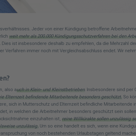
eitsverhältnisses. Jeder von einer Kündigung betroffene Arbeitneh
rlich
weit mehr als 200.000 Kündigungsschutzverfahren bei den Arbe
es ist insbesondere deshalb zu empfehlen, da die Mehrzahl der U
r Verfahren immer noch mit Vergleichsabschluss endet. Wir nehmen
ben?
n, also a
uch in Klein- und Kleinstbetrieben
. Insbesondere sind per
ie Elternzeit befindende Mitarbeitende besonders geschützt.
So kön
 sich in Mutterschutz und Elternzeit befindliche Mitarbeitende i
det, in welchen die Arbeitnehmer besonders geschützt sein sollen.
cksichtnahme einzuhalten ist,
reine Willkürakte sollen unzulässig
lsweise unzulässig.
Um so eine handelt es sich, wenn eine Kündigun
anspruchung von noch bestehenden Urlaubstagen geltend machen, 