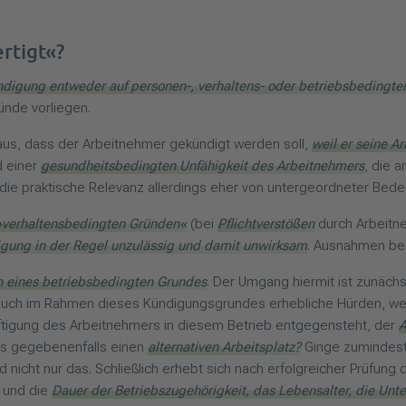
rtigt«?
digung entweder auf personen-, verhaltens- oder betriebsbedingt
ünde vorliegen.
aus, dass der Arbeitnehmer gekündigt werden soll,
weil er seine A
d einer
gesundheitsbedingten Unfähigkeit des Arbeitnehmers
, die 
t die praktische Relevanz allerdings eher von untergeordneter Bede
»verhaltensbedingten Gründen«
(bei
Pflichtverstößen
durch Arbeitne
gung in der Regel unzulässig und damit unwirksam
. Ausnahmen bes
n eines betriebsbedingten Grundes
. Der Umgang hiermit ist zunächs
auch im Rahmen dieses Kündigungsgrundes erhebliche Hürden, we
ftigung des Arbeitnehmers in diesem Betrieb entgegensteht, der
A
es gegebenenfalls einen
alternativen Arbeitsplatz?
Ginge zumindes
nicht nur das. Schließlich erhebt sich nach erfolgreicher Prüfung 
n und die
Dauer der Betriebszugehörigkeit, das Lebensalter, die Unte