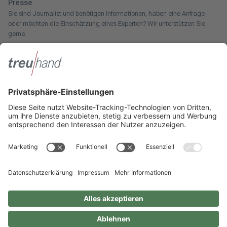
Presse
Sie sind Journalist und benötigen Informationen, haben eine Anfrage
oder möchten die Einschätzung eines Experten? Wir unterstützen Sie
gerne.
Zum Pressebereich
Innotax
Sie haben ein gewerbliches Unternehmen, einen land- und
forstwirtschaftlichen Betrieb oder kommen aus dem Handwerk und
suchen einen Steuerberater? Bei der Innotax bieten wir Ihnen individuelle
Beratung für jede Lebensphase.
Die Innotax kennenlernen
Social Media
Sie möchten noch mehr über Treuhand Hannover erfahren? Dann folgen
Sie uns einfach auf unseren Social-Media-Kanälen.
Impressum
Datenschutzhinweise
Geschlechterneutrale Sprache