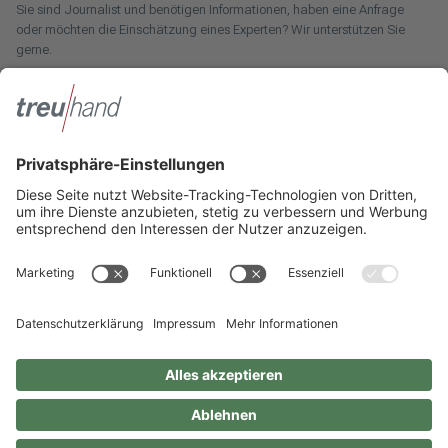
Sie sind Journalist und benötigen Informationen, haben eine Anfrage
oder möchten die Einschätzung eines Experten? Wir unterstützen Sie
gerne.
Zum Pressebereich
Innotax
Sie haben ein gewerbliches Unternehmen, einen land- und
forstwirtschaftlichen Betrieb oder kommen aus dem Handwerk und
suchen einen Steuerberater? Bei der Innotax bieten wir Ihnen individuelle
Beratung für jede Lebensphase.
Die Innotax kennenlernen
Social Media
Sie möchten noch mehr über Treuhand Hannover erfahren? Dann folgen
Sie uns einfach auf unseren Social-Media-Kanälen.
Impressum
Datenschutzhinweise
Geschlechterneutrale Sprache