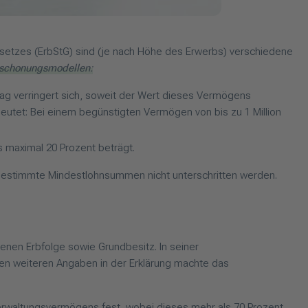
setzes (ErbStG) sind (je nach Höhe des Erwerbs) verschiedene
rschonungsmodellen:
ag verringert sich, soweit der Wert dieses Vermögens
utet: Bei einem begünstigten Vermögen von bis zu 1 Million
 maximal 20 Prozent beträgt.
s bestimmte Mindestlohnsummen nicht unterschritten werden.
nen Erbfolge sowie Grundbesitz. In seiner
n weiteren Angaben in der Erklärung machte das
rwaltungsvermögens fest, wobei dieses mehr als 70 Prozent