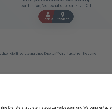
per Telefon, Videochat oder direkt vor Ort
Kontakt
Standorte
öchten die Einschätzung eines Experten? Wir unterstützen Sie gerne.
chen Betrieb oder kommen aus dem Handwerk und suchen einen Steuerberater? Be
uns einfach auf unseren Social-Media-Kanälen.