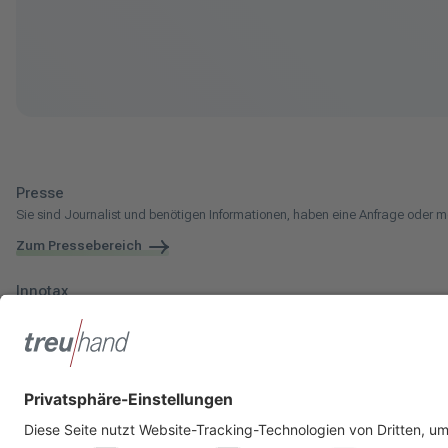
Presse
Sie sind Journalist und benötigen Informationen, haben eine Anfrage oder m
Zum Pressebereich
Innotax
Sie haben ein gewerbliches Unternehmen, einen land- und forstwirtschaftli
Die Innotax kennenlernen
Social Media
Sie möchten noch mehr über Treuhand Hannover erfahren? Dann folgen Sie 