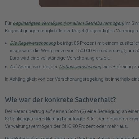
Für
begünstigtes Vermögen (vor allem Betriebsvermögen)
im Sin
Begünstigungen möglich. In der Regel (begünstigtes Vermögen b
Die Regelverschonung
beträgt 85 Prozent mit einem zusätzli
insgesamt die Wertgrenze von 150.000 Euro übersteigt, um 5
Euro wird eine vollständige Verschonung erzielt.
Auf Antrag wird bei der
Optionsverschonung
eine Befreiung z
In Abhängigkeit von der Verschonungsregelung ist innerhalb ei
Wie war der konkrete Sachverhalt?
Der Vater übertrug auf seinen Sohn (S) eine Beteiligung an e
Schenkungsteuererklärung beantragte S für den gesamten Erwe
Verwaltungsvermögen der OHG 90 Prozent oder mehr aus.
Das Betriebsfinanzamt stellte den Wert des Anteils am Betri