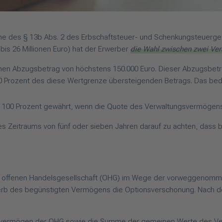
ne des § 13b Abs. 2 des Erbschaftsteuer- und Schenkungsteuerge
is 26 Millionen Euro) hat der Erwerber
die Wahl zwischen zwei Ve
chen Abzugsbetrag von höchstens 150.000 Euro. Dieser Abzugsbetr
0 Prozent des diese Wertgrenze übersteigenden Betrags. Das bede
u 100 Prozent gewährt, wenn die Quote des Verwaltungsvermögens
nes Zeitraums von fünf oder sieben Jahren darauf zu achten, das
iner offenen Handelsgesellschaft (OHG) im Wege der vorweggenomme
rb des begünstigten Vermögens die Optionsverschonung. Nach de
ebsvermögen der OHG sowie die Summe der gemeinen Werte des Ve