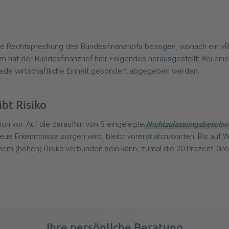
 die Rechtsprechung des Bundesfinanzhofs bezogen, wonach ein »R
em hat der Bundesfinanzhof hier Folgendes herausgestellt: Bei ein
 jede wirtschaftliche Einheit gesondert abgegeben werden.
bt Risiko
on vor. Auf die daraufhin von S eingelegte
Nichtzulassungsbeschw
neue Erkenntnisse sorgen wird, bleibt vorerst abzuwarten. Bis auf 
einem (hohen) Risiko verbunden sein kann, zumal die 20 Prozent
Ihre persönliche Beratung