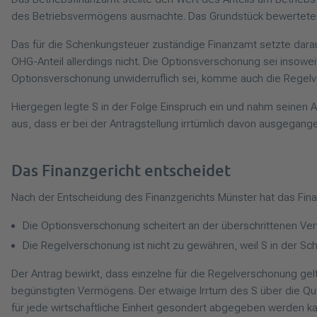
des Betriebsvermögens ausmachte. Das Grundstück bewertete es
Das für die Schenkungsteuer zuständige Finanzamt setzte darau
OHG-Anteil allerdings nicht. Die Optionsverschonung sei insowe
Optionsverschonung unwiderruflich sei, komme auch die Regelve
Hiergegen legte S in der Folge Einspruch ein und nahm seinen A
aus, dass er bei der Antragstellung irrtümlich davon ausgegang
Das Finanzgericht entscheidet
Nach der Entscheidung des Finanzgerichts Münster hat das Fin
Die Optionsverschonung scheitert an der überschrittenen V
Die Regelverschonung ist nicht zu gewähren, weil S in der S
Der Antrag bewirkt, dass einzelne für die Regelverschonung ge
begünstigten Vermögens. Der etwaige Irrtum des S über die Quali
für jede wirtschaftliche Einheit gesondert abgegeben werden ka