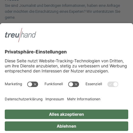
Sie sind Journalist und benötigen Informationen, haben eine Anfrage
oder möchten die Einschätzung eines Experten? Wir unterstützen Sie
gerne.
Zum Pressebereich
Innotax
Sie haben ein gewerbliches Unternehmen, einen land- und
forstwirtschaftlichen Betrieb oder kommen aus dem Handwerk und
suchen einen Steuerberater? Bei der Innotax bieten wir Ihnen individuelle
Beratung für jede Lebensphase.
Die Innotax kennenlernen
Social Media
Sie möchten noch mehr über Treuhand Hannover erfahren? Dann folgen
Sie uns einfach auf unseren Social-Media-Kanälen.
Impressum
Datenschutzhinweise
Geschlechterneutrale Sprache