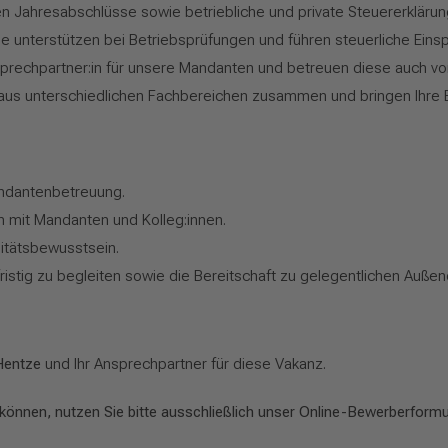
fen Jahresabschlüsse sowie betriebliche und private Steuererklärun
ie unterstützen bei Betriebsprüfungen und führen steuerliche Eins
sprechpartner:in für unsere Mandanten und betreuen diese auch vor
 aus unterschiedlichen Fachbereichen zusammen und bringen Ihre Ex
andantenbetreuung.
 mit Mandanten und Kolleg:innen.
litätsbewusstsein.
ristig zu begleiten sowie die Bereitschaft zu gelegentlichen Auße
Hentze
und Ihr Ansprechpartner für diese Vakanz.
können, nutzen Sie bitte ausschließlich unser Online-Bewerberformu