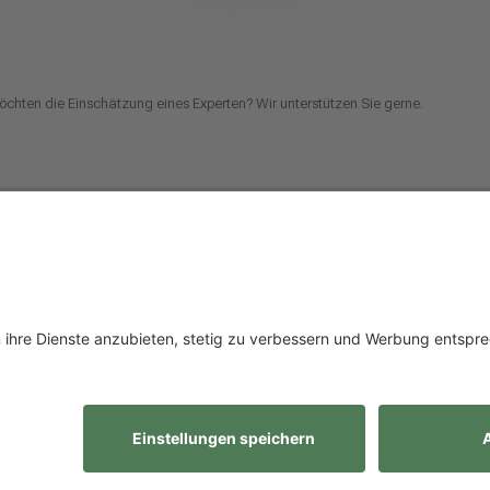
öchten die Einschätzung eines Experten? Wir unterstützen Sie gerne.
chen Betrieb oder kommen aus dem Handwerk und suchen einen Steuerberater? Be
uns einfach auf unseren Social-Media-Kanälen.
ilberufe GmbH
Kontakt
Standorte