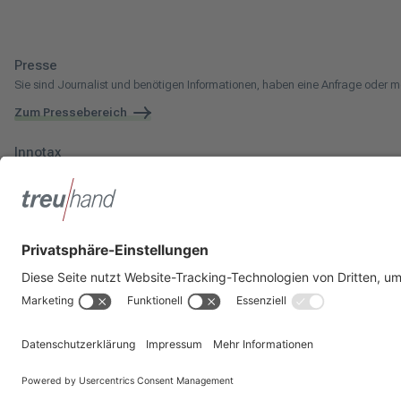
Presse
Sie sind Journalist und benötigen Informationen, haben eine Anfrage oder m
Zum Pressebereich
Innotax
Sie haben ein gewerbliches Unternehmen, einen land- und forstwirtschaftli
Die Innotax kennenlernen
Social Media
Sie möchten noch mehr über Treuhand Hannover erfahren? Dann folgen Sie 
Impressum
Datenschutzhinweise
Geschlechterneutrale Sprache
© 2026 Treuhand Hannover Steuerberatung und Wirtschaftsberatung für He