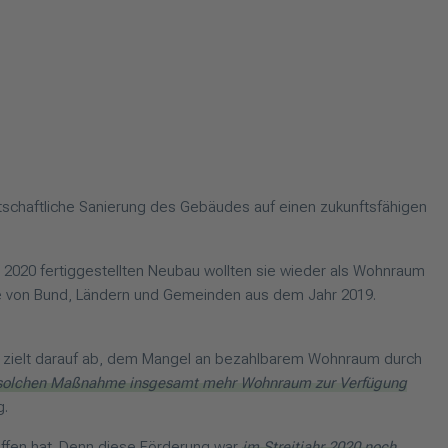
rtschaftliche Sanierung des Gebäudes auf einen zukunftsfähigen
 2020 fertiggestellten Neubau wollten sie wieder als Wohnraum
 von Bund, Ländern und Gemeinden aus dem Jahr 2019.
 zielt darauf ab, dem Mangel an bezahlbarem Wohnraum durch
 solchen Maßnahme insgesamt mehr Wohnraum zur Verfügung
g.
fen hat. Denn diese Förderung war
im Streitjahr 2020 noch