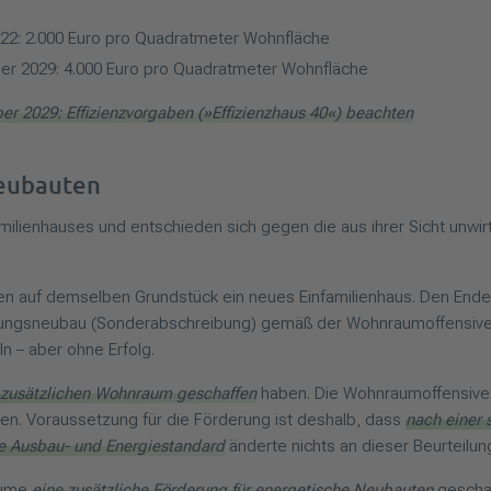
022: 2.000 Euro pro Quadratmeter Wohnfläche
er 2029: 4.000 Euro pro Quadratmeter Wohnfläche
r 2029: Effizienzvorgaben (»Effizienzhaus 40«) beachten
neubauten
milienhauses und entschieden sich gegen die aus ihrer Sicht unwi
ten auf demselben Grundstück ein neues Einfamilienhaus. Den Ende
hnungsneubau (Sonderabschreibung) gemäß der Wohnraumoffensive
n – aber ohne Erfolg.
 zusätzlichen Wohnraum geschaffen
haben. Die Wohnraumoffensive
n. Voraussetzung für die Förderung ist deshalb, dass
nach einer
e Ausbau- und Energiestandard
änderte nichts an dieser Beurteilun
räume
eine zusätzliche Förderung für energetische Neubauten
geschaf