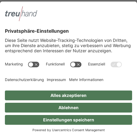
Zum Pressebereich
Innotax
Sie haben ein gewerbliches Unternehmen, einen land- und
forstwirtschaftlichen Betrieb oder kommen aus dem Handwerk und
suchen einen Steuerberater? Bei der Innotax bieten wir Ihnen individuelle
Beratung für jede Lebensphase.
Die Innotax kennenlernen
Social Media
Sie möchten noch mehr über Treuhand Hannover erfahren? Dann folgen
Sie uns einfach auf unseren Social-Media-Kanälen.
Impressum
Datenschutzhinweise
Geschlechterneutrale Sprache
© 2026 Treuhand Hannover Steuerberatung und Wirtschaftsberatung für
Heilberufe GmbH
Kontakt
Standorte