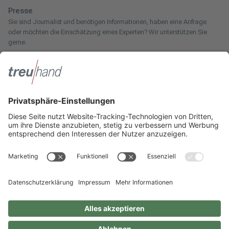
Presse
Sie sind Journalist und benötigen Informationen, haben eine Anfrage
oder möchten die Einschätzung eines Experten? Wir unterstützen Sie
gerne.
Zum Pressebereich
Innotax
Sie haben ein gewerbliches Unternehmen, einen land- und
forstwirtschaftlichen Betrieb oder kommen aus dem Handwerk und
suchen einen Steuerberater? Bei der Innotax bieten wir Ihnen individuelle
Beratung für jede Lebensphase.
Die Innotax kennenlernen
Social Media
Sie möchten noch mehr über Treuhand Hannover erfahren? Dann folgen
Sie uns einfach auf unseren Social-Media-Kanälen.