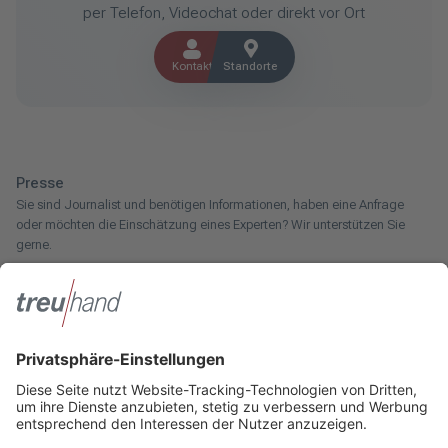
per Telefon, Videochat oder direkt vor Ort
Kontakt
Standorte
Presse
Sie sind Journalist und benötigen Informationen, haben eine Anfrage
oder möchten die Einschätzung eines Experten? Wir unterstützen Sie
gerne.
Zum Pressebereich
Innotax
Sie haben ein gewerbliches Unternehmen, einen land- und
forstwirtschaftlichen Betrieb oder kommen aus dem Handwerk und
suchen einen Steuerberater? Bei der Innotax bieten wir Ihnen individuelle
Beratung für jede Lebensphase.
Die Innotax kennenlernen