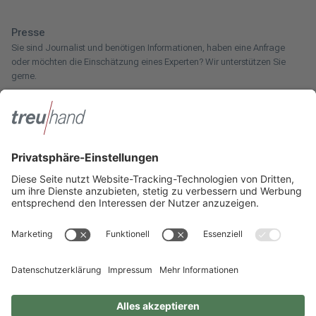
Presse
Sie sind Journalist und benötigen Informationen, haben eine Anfrage
oder möchten die Einschätzung eines Experten? Wir unterstützen Sie
gerne.
Zum Pressebereich
Innotax
Sie haben ein gewerbliches Unternehmen, einen land- und
forstwirtschaftlichen Betrieb oder kommen aus dem Handwerk und
suchen einen Steuerberater? Bei der Innotax bieten wir Ihnen individuelle
Beratung für jede Lebensphase.
Die Innotax kennenlernen
Social Media
Sie möchten noch mehr über Treuhand Hannover erfahren? Dann folgen
Sie uns einfach auf unseren Social-Media-Kanälen.