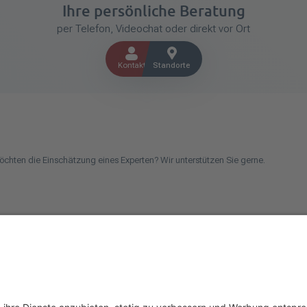
Ihre persönliche Beratung
per Telefon, Videochat oder direkt vor Ort
Kontakt
Standorte
öchten die Einschätzung eines Experten? Wir unterstützen Sie gerne.
chen Betrieb oder kommen aus dem Handwerk und suchen einen Steuerberater? Be
uns einfach auf unseren Social-Media-Kanälen.