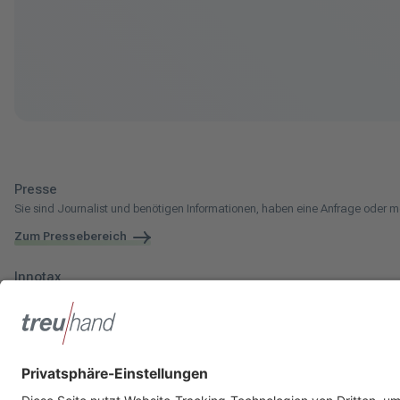
Presse
Sie sind Journalist und benötigen Informationen, haben eine Anfrage oder m
Zum Pressebereich
Innotax
Sie haben ein gewerbliches Unternehmen, einen land- und forstwirtschaftli
Die Innotax kennenlernen
Social Media
Sie möchten noch mehr über Treuhand Hannover erfahren? Dann folgen Sie 