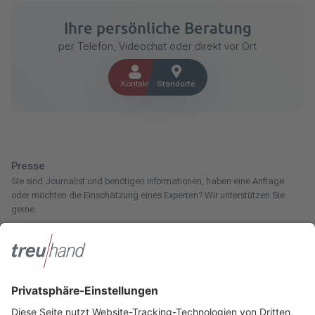
Ihre persönliche Beratung
per Telefon, Videochat oder direkt vor Ort
Kontakt
Standorte
Presse
Sie sind Journalist und benötigen Informationen, haben eine Anfrage
oder möchten die Einschätzung eines Experten? Wir unterstützen Sie
gerne.
Zum Pressebereich
Innotax
Sie haben ein gewerbliches Unternehmen, einen land- und
forstwirtschaftlichen Betrieb oder kommen aus dem Handwerk und
suchen einen Steuerberater? Bei der Innotax bieten wir Ihnen individuelle