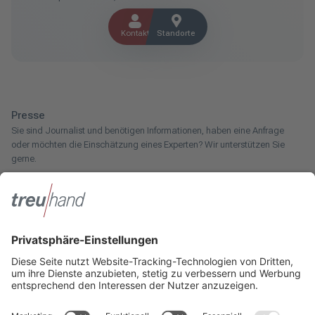
Kontakt
Standorte
Presse
Sie sind Journalist und benötigen Informationen, haben eine Anfrage
oder möchten die Einschätzung eines Experten? Wir unterstützen Sie
gerne.
Zum Pressebereich
Innotax
Sie haben ein gewerbliches Unternehmen, einen land- und
forstwirtschaftlichen Betrieb oder kommen aus dem Handwerk und
suchen einen Steuerberater? Bei der Innotax bieten wir Ihnen individuelle
Beratung für jede Lebensphase.
Die Innotax kennenlernen