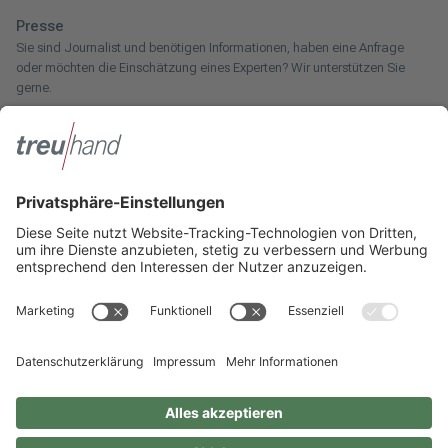
Presse
Sie sind Journalist und benötigen Informationen, haben eine Anfrage
oder möchten die Einschätzung eines Experten? Wir unterstützen Sie
gerne.
Zum Pressebereich
Innotax
Sie haben ein gewerbliches Unternehmen, einen land- und
forstwirtschaftlichen Betrieb oder kommen aus dem Handwerk und
suchen einen Steuerberater? Bei der Innotax bieten wir Ihnen individuelle
Beratung für jede Lebensphase.
Die Innotax kennenlernen
Social Media
Sie möchten noch mehr über Treuhand Hannover erfahren? Dann folgen
Sie uns einfach auf unseren Social-Media-Kanälen.