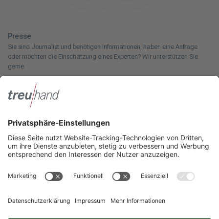
Presse
Sie sind Journalist und benötigen Informationen, haben eine Anfrage
oder möchten die Einschätzung eines Experten? Wir unterstützen Sie
gerne.
Zum Pressebereich
Innotax
Sie haben ein gewerbliches Unternehmen, einen land- und
forstwirtschaftlichen Betrieb oder kommen aus dem Handwerk und
suchen einen Steuerberater? Bei der Innotax bieten wir Ihnen individuelle
Beratung für jede Lebensphase.
Die Innotax kennenlernen
Social Media
Sie möchten noch mehr über Treuhand Hannover erfahren? Dann folgen
Sie uns einfach auf unseren Social-Media-Kanälen.