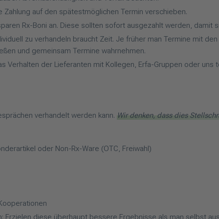
e Zahlung auf den spätestmöglichen Termin verschieben.
aren Rx-Boni an. Diese sollten sofort ausgezahlt werden, damit sie
ividuell zu verhandeln braucht Zeit. Je früher man Termine mit d
ließen und gemeinsam Termine wahrnehmen.
s Verhalten der Lieferanten mit Kollegen, Erfa-Gruppen oder uns te
 Gesprächen verhandelt werden kann.
Wir denken, dass dies Stellsch
nderartikel oder Non-Rx-Ware (OTC, Freiwahl)
i
 Kooperationen
 Erzielen diese überhaupt bessere Ergebnisse als man selbst au