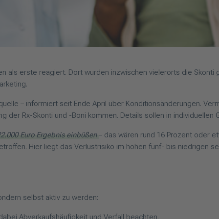
 als erste reagiert. Dort wurden inzwischen vielerorts die Skont
arketing.
uelle – informiert seit Ende April über Konditionsänderungen. Ver
ng der Rx-Skonti und -Boni kommen. Details sollen in individuelle
22.000 Euro Ergebnis einbüßen
– das wären rund 16 Prozent oder e
roffen. Hier liegt das Verlustrisiko im hohen fünf- bis niedrigen s
ondern selbst aktiv zu werden:
dabei Abverkaufshäufigkeit und Verfall beachten.