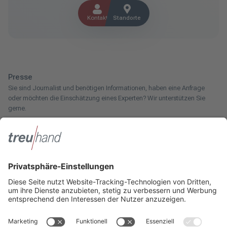
Kontakt
Standorte
Presse
Sie sind Journalist und benötigen Informationen, haben eine Anfrage
oder möchten die Einschätzung eines Experten? Wir unterstützen Sie
gerne.
Zum Pressebereich
Innotax
Sie haben ein gewerbliches Unternehmen, einen land- und
forstwirtschaftlichen Betrieb oder kommen aus dem Handwerk und
suchen einen Steuerberater? Bei der Innotax bieten wir Ihnen individuelle
Beratung für jede Lebensphase.
Die Innotax kennenlernen
Social Media