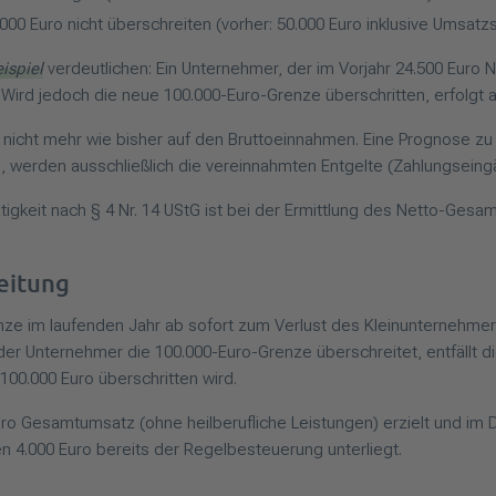
0 Euro nicht überschreiten (vorher: 50.000 Euro inklusive Umsatzs
ispiel
verdeutlichen: Ein Unternehmer, der im Vorjahr 24.500 Euro
. Wird jedoch die neue 100.000-Euro-Grenze überschritten, erfolg
icht mehr wie bisher auf den Bruttoeinnahmen. Eine Prognose zu J
n, werden ausschließlich die vereinnahmten Entgelte (Zahlungsei
tigkeit nach § 4 Nr. 14 UStG ist bei der Ermittlung des Netto-Ges
eitung
nze im laufenden Jahr ab sofort zum Verlust des Kleinunternehmer
er Unternehmer die 100.000-Euro-Grenze überschreitet, entfällt d
0.000 Euro überschritten wird.
ro Gesamtumsatz (ohne heilberufliche Leistungen) erzielt und im D
 4.000 Euro bereits der Regelbesteuerung unterliegt.