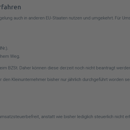
rfahren
elung auch in anderen EU-Staaten nutzen und umgekehrt. Für Ums
Nr.).
schem Weg.
 beim BZSt. Daher können diese derzeit noch nicht beantragt werde
ür den Kleinunternehmer bisher nur jährlich durchgeführt worden se
msatzsteuerbefreit, anstatt wie bisher lediglich steuerlich nicht 