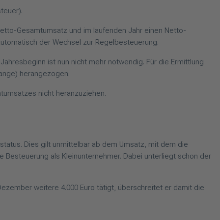
teuer).
 Netto-Gesamtumsatz und im laufenden Jahr einen Netto-
t automatisch der Wechsel zur Regelbesteuerung.
ahresbeginn ist nun nicht mehr notwendig. Für die Ermittlung
ngänge) herangezogen.
amtumsatzes nicht heranzuziehen.
status. Dies gilt unmittelbar ab dem Umsatz, mit dem die
ie Besteuerung als Kleinunternehmer. Dabei unterliegt schon der
ezember weitere 4.000 Euro tätigt, überschreitet er damit die