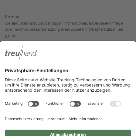
Presse
Sie sind Journalist und benötigen Informationen, haben eine Anfrage
oder möchten die Einschätzung eines Experten? Wir unterstützen Sie
gerne.
Zum Pressebereich
Innotax
Sie haben ein gewerbliches Unternehmen, einen land- und
forstwirtschaftlichen Betrieb oder kommen aus dem Handwerk und
suchen einen Steuerberater? Bei der Innotax bieten wir Ihnen individuelle
Beratung für jede Lebensphase.
Die Innotax kennenlernen
Social Media
Sie möchten noch mehr über Treuhand Hannover erfahren? Dann folgen
Sie uns einfach auf unseren Social-Media-Kanälen.