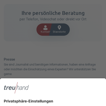
Ihre persönliche Beratung
per Telefon, Videochat oder direkt vor Ort
Kontakt
Standorte
Presse
Sie sind Journalist und benötigen Informationen, haben eine Anfrage
oder möchten die Einschätzung eines Experten? Wir unterstützen Sie
gerne.
Zum Pressebereich
Innotax
Sie haben ein gewerbliches Unternehmen, einen land- und
forstwirtschaftlichen Betrieb oder kommen aus dem Handwerk und