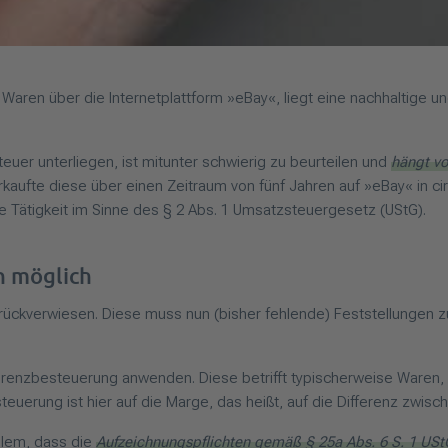
 Waren über die Internetplattform »eBay«, liegt eine nachhaltige u
uer unterliegen, ist mitunter schwierig zu beurteilen und
hängt vo
aufte diese über einen Zeitraum von fünf Jahren auf »eBay« in ci
ge Tätigkeit im Sinne des § 2 Abs. 1 Umsatzsteuergesetz (UStG).
n möglich
zurückverwiesen. Diese muss nun (bisher fehlende) Feststellungen 
enzbesteuerung anwenden. Diese betrifft typischerweise Waren, d
erung ist hier auf die Marge, das heißt, auf die Differenz zwisc
llem, dass die
Aufzeichnungspflichten gemäß § 25a Abs. 6 S. 1 UStG