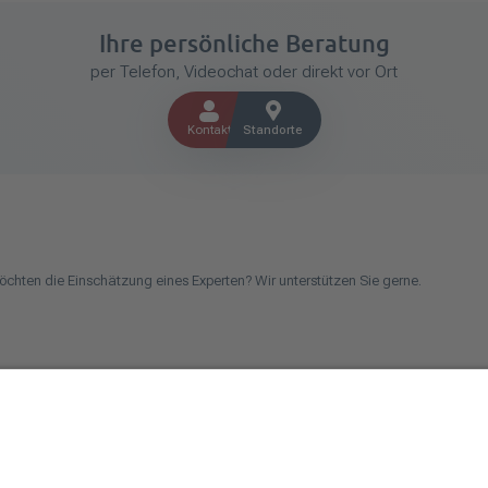
Ihre persönliche Beratung
per Telefon, Videochat oder direkt vor Ort
Kontakt
Standorte
öchten die Einschätzung eines Experten? Wir unterstützen Sie gerne.
chen Betrieb oder kommen aus dem Handwerk und suchen einen Steuerberater? Be