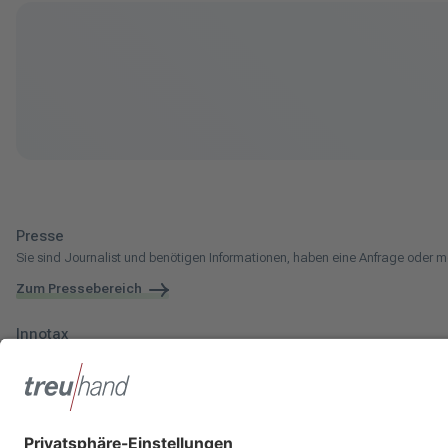
Presse
Sie sind Journalist und benötigen Informationen, haben eine Anfrage oder m
Zum Pressebereich
Innotax
Sie haben ein gewerbliches Unternehmen, einen land- und forstwirtschaftli
Die Innotax kennenlernen
Social Media