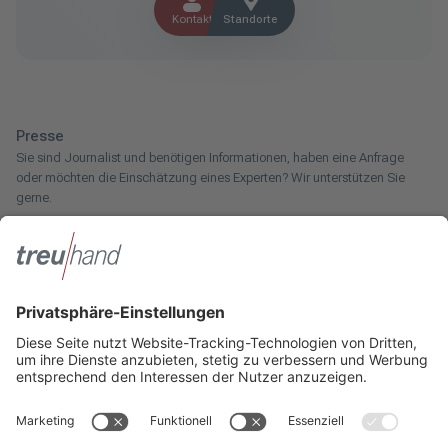
Kontakt
Standorte
Presse
Sie sind Journalist und benötigen Informationen, haben eine Anfrage
oder möchten die Einschätzung eines Experten? Wir unterstützen Sie
gerne.
Zum Pressebereich
Innotax
Sie haben ein gewerbliches Unternehmen, einen land- und
forstwirtschaftlichen Betrieb oder kommen aus dem Handwerk und
suchen einen Steuerberater? Bei der Innotax bieten wir Ihnen individuelle
Beratung für jede Lebensphase.
Die Innotax kennenlernen
Social Media